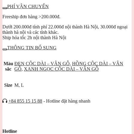
PJD0225
PHÍ VẬN CHUYỂN
số
lượng
Freeship đơn hàng >200.000đ.
Dưới 200.000đ tính phí 22.000đ nội thành Hà Nội, 30.000đ ngoại
thành hà nội và các tỉnh khác.
Ship hỏa tốc 2h nội thành Hà Nội
THÔNG TIN BỔ SUNG
Màu
ĐEN CỘC DÀI – VÂN GỖ
,
HỒNG CỘC DÀI – VÂN
sắc
GỖ
,
XANH NGỌC CỘC DÀI – VÂN GỖ
Size
M, L
+84 855 15 15 88
- Hotline đặt hàng nhanh
Hotline