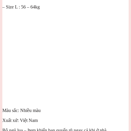
– Size L : 56 – 64kg
Màu sắc: Nhiều màu
Xuất xứ: Việt Nam
Bộ ngủ lụa – Item khiến bạn quyến rũ ngay cả khi ở nhà.