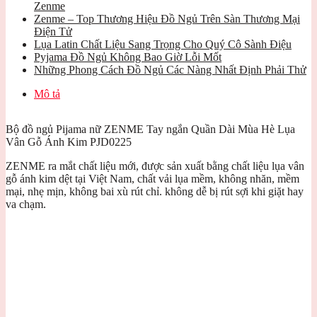
Zenme
Zenme – Top Thương Hiệu Đồ Ngủ Trên Sàn Thương Mại
Điện Tử
Lụa Latin Chất Liệu Sang Trọng Cho Quý Cô Sành Điệu
Pyjama Đồ Ngủ Không Bao Giờ Lỗi Mốt
Những Phong Cách Đồ Ngủ Các Nàng Nhất Định Phải Thử
Mô tả
Bộ đồ ngủ Pijama nữ ZENME Tay ngắn Quần Dài Mùa Hè Lụa
Vân Gỗ Ánh Kim PJD0225
ZENME ra mắt chất liệu mới, được sản xuất bằng chất liệu lụa vân
gỗ ánh kim dệt tại Việt Nam, chất vải lụa mềm, không nhăn, mềm
mại, nhẹ mịn, không bai xù rút chỉ. không dễ bị rút sợi khi giặt hay
va chạm.