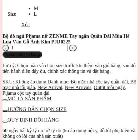
M
Size
L
Xóa
Bộ đồ ngủ Pijama nữ ZENME Tay ngắn Quần Dài Mùa Hè
Lụa Vân Gỗ Ánh Kim PJD0225
Bộ
đồ
Thêm vào giỏ hàng
ngủ
Pijama
Lưu ý: Chọn màu và chọn size trước khi thêm vào giỏ hàng, sau đó
nữ
tiến hành điền đầy đủ, chính xác thông tin và đặt hàng.
ZENME
Tay
SKU:
Không áp dụng
Danh mục:
Bộ mặc nhà cộc tay quần dài
,
Bộ
ngắn
mặc nhà tối giản
,
New Arrival
,
New Arrivals
,
Outfit mỗi ngày
,
Quần
Pijama cộc tay quần dài
Dài
MÔ TẢ SẢN PHẨM
Mùa
Hè
HƯỚNG DẪN CHỌN SIZE
Lụa
QUY ĐỊNH ĐỔI HÀNG
Vân
Gỗ
60 ngày bất kỳ lý do trừ lý do (ko áp dụng nội y, đồ lót phụ kiện và
Ánh
không có lỗi của nhà sản xuất)
Kim