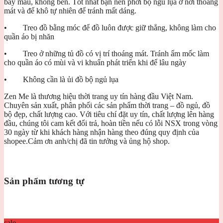
bay màu, không bền. Tốt nhất bạn nên phơi bộ ngủ lụa ở nơi thoáng
mát và để khô tự nhiên để tránh mất dáng.
• Treo đồ bằng móc để đồ luôn được giữ thẳng, không làm cho
quần áo bị nhăn
• Treo ở những tủ đồ có vị trí thoáng mát. Tránh ẩm mốc làm
cho quần áo có mùi và vi khuẩn phát triển khi để lâu ngày
• Không cần là ủi đồ bộ ngủ lụa
Zen Me là thương hiệu thời trang uy tín hàng đầu Việt Nam.
Chuyên sản xuất, phân phối các sản phẩm thời trang – đồ ngủ, đồ
bộ đẹp, chất lượng cao. Với tiêu chí đặt uy tín, chất lượng lên hàng
đầu, chúng tôi cam kết đổi trả, hoàn tiền nếu có lỗi NSX trong vòng
30 ngày từ khi khách hàng nhận hàng theo đúng quy định của
shopee.Cảm ơn anh/chị đã tin tưởng và ủng hộ shop.
Sản phẩm tương tự
sale