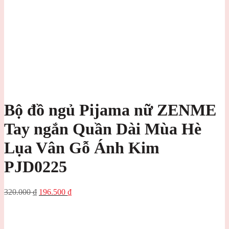
Bộ đồ ngủ Pijama nữ ZENME
Tay ngắn Quần Dài Mùa Hè
Lụa Vân Gỗ Ánh Kim
PJD0225
Giá
Giá
320.000
₫
196.500
₫
gốc
hiện
là:
tại
320.000 ₫.
là:
196.500 ₫.