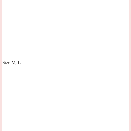
Size
M, L