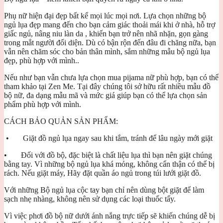
Phụ nữ hiện đại đẹp bất kể mọi lúc mọi nơi. Lựa chọn những bộ
ngủ lụa đẹp mang đến cho bạn cảm giác thoải mái khi ở nhà, hỗ trợ
giấc ngủ, nâng niu làn da , khiến bạn trở nên nhã nhặn, gọn gàng
trong mắt người đối diện. Dù có bận rộn đến đâu đi chăng nữa, bạn
vẫn nên chăm sóc cho bản thân mình, sắm những mẫu bộ ngủ lụa
đẹp, phù hợp với mình..
Nếu như bạn vẫn chưa lựa chọn mua pijama nữ phù hợp, bạn có thể
tham khảo tại Zen Me. Tại đây chúng tôi sở hữu rất nhiều mẫu đồ
bộ nữ, đa dạng mẫu mã và mức giá giúp bạn có thể lựa chọn sản
phẩm phù hợp với mình.
CÁCH BẢO QUẢN SẢN PHẨM:
• Giặt đồ ngủ lụa ngay sau khi tắm, tránh để lâu ngày mới giặt
• Đối với đồ bộ, đặc biệt là chất liệu lụa thì bạn nên giặt chúng
bằng tay. Vì những bộ ngủ lụa khá mỏng, không cẩn thận có thể bị
rách. Nếu giặt máy, Hãy đặt quần áo ngủ trong túi lưới giặt đồ.
Với những Bộ ngủ lụa cộc tay bạn chỉ nên dùng bột giặt để làm
sạch nhẹ nhàng, không nên sử dụng các loại thuốc tẩy.
Vì việc phơi đồ bộ nữ dưới ánh nắng trực tiếp sẽ khiến chúng dễ bị