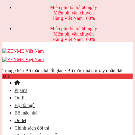
Skip
Miễn phí đổi trả 60 ngày
to
Miễn phí vận chuyển
content
Hàng Việt Nam 100%
Miễn phí đổi trả 60 ngày
Miễn phí vận chuyển
Hàng Việt Nam 100%
Trang chủ
/
Bộ mặc nhà tối giản
/
Bộ mặc nhà cộc tay quần dài
sale
Pijama
Outfit
Bộ đồ ngủ
Bộ mặc nhà
Outlet
Chính sách đổi trả